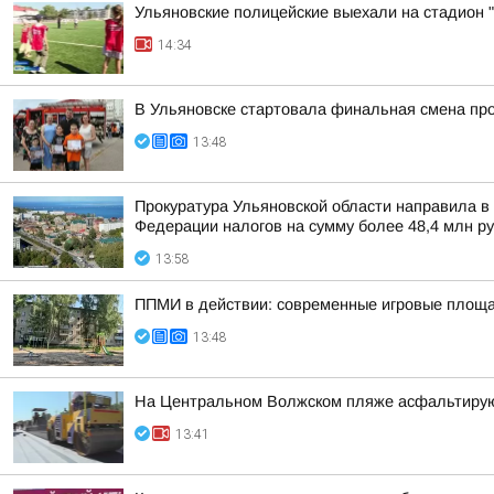
Ульяновские полицейские выехали на стадион "
14:34
В Ульяновске стартовала финальная смена про
13:48
Прокуратура Ульяновской области направила в
Федерации налогов на сумму более 48,4 млн р
13:58
ППМИ в действии: современные игровые площад
13:48
На Центральном Волжском пляже асфальтирую
13:41