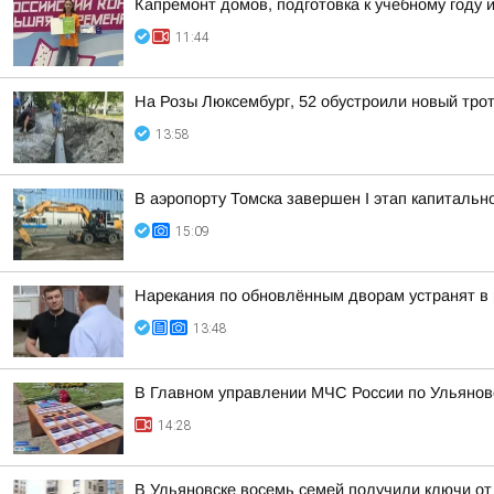
Капремонт домов, подготовка к учебному году
11:44
На Розы Люксембург, 52 обустроили новый тро
13:58
В аэропорту Томска завершен I этап капитальн
15:09
Нарекания по обновлённым дворам устранят в 
13:48
В Главном управлении МЧС России по Ульянов
14:28
В Ульяновске восемь семей получили ключи от