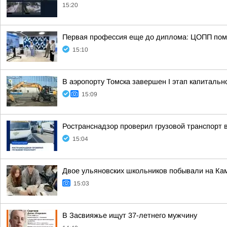
15:20
Первая профессия еще до диплома: ЦОПП помо
15:10
В аэропорту Томска завершен I этап капитальн
15:09
Ространснадзор проверил грузовой транспорт 
15:04
Двое ульяновских школьников побывали на Ка
15:03
В Засвияжье ищут 37-летнего мужчину