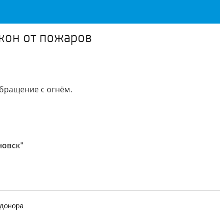
лкон от пожаров
бращение с огнём.
новск"
 донора