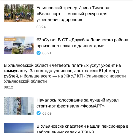
Ульяновский тренер Ирина Тимаева:
«Велоспорт — мощный ресурс для
укрепления здоровья»
08:24
#ЗаСутки. В СТ «Дружба» Ленинского района
произошел пожар в дачном доме
08:21
В Ульяновской области четверть платных услуг уходит на
коммуналку. За полгода ульяновцы потратили 61,4 млрд
рублей,
и больше всего — на ЖКУ
//
КП - Ульяновск: новости
Ульяновской области
08:12
Началось голосование за лучший мурал
стрит-арт фестиваля «ФормАРТ»
08:09
В Ульяновске спасатели нашли пенсионера в
заброшенных садах у ТЭЦ-3