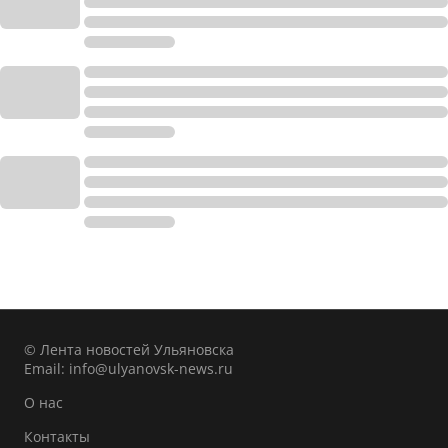
© Лента новостей Ульяновска
Email:
info@ulyanovsk-news.ru
О нас
Контакты