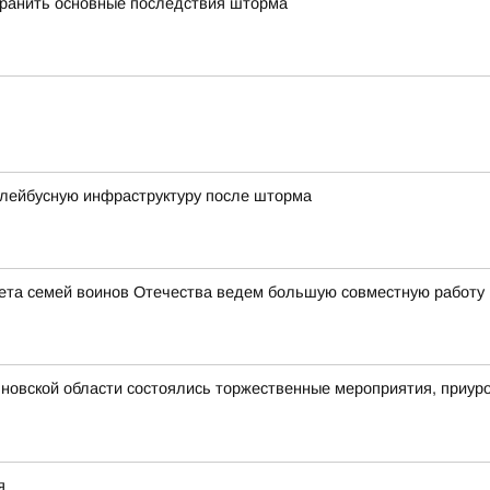
транить основные последствия шторма
ллейбусную инфраструктуру после шторма
ета семей воинов Отечества ведем большую совместную работу 
новской области состоялись торжественные мероприятия, приур
я