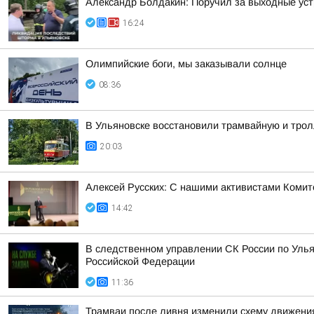
Александр Болдакин: Поручил за выходные ус
16:24
Олимпийские боги, мы заказывали солнце
08:36
В Ульяновске восстановили трамвайную и тро
20:03
Алексей Русских: С нашими активистами Комит
14:42
В следственном управлении СК России по Улья
Российской Федерации
11:36
Трамваи после ливня изменили схему движени