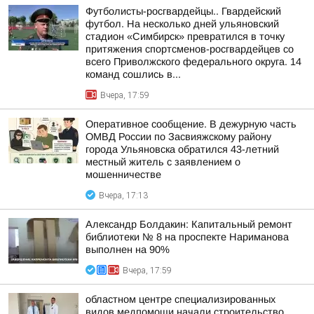
Футболисты-росгвардейцы.. Гвардейский
футбол. На несколько дней ульяновский
стадион «Симбирск» превратился в точку
притяжения спортсменов-росгвардейцев со
всего Приволжского федерального округа. 14
команд сошлись в...
Вчера, 17:59
Оперативное сообщение. В дежурную часть
ОМВД России по Засвияжскому району
города Ульяновска обратился 43-летний
местный житель с заявлением о
мошенничестве
Вчера, 17:13
Александр Болдакин: Капитальный ремонт
библиотеки № 8 на проспекте Нариманова
выполнен на 90%
Вчера, 17:59
областном центре специализированных
видов медпомощи начали строительство