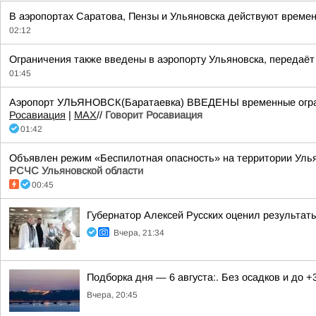
В аэропортах Саратова, Пензы и Ульяновска действуют времен
02:12
Ограничения также введены в аэропорту Ульяновска, передаёт
01:45
Аэропорт УЛЬЯНОВСК(Баратаевка) ВВЕДЕНЫ временные ограни
Росавиация
|
MАХ
//
Говорит Росавиация
01:42
Объявлен режим «Беспилотная опасность» на территории Ульяно
РСЧС Ульяновской области
00:45
Губернатор Алексей Русских оценил результат
Вчера, 21:34
Подборка дня — 6 августа:. Без осадков и до +
Вчера, 20:45