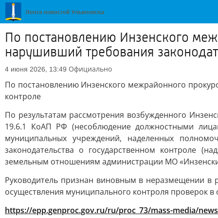
По постановлению Инзенского межр
нарушивший требования законодат
Официально
4 июня 2026, 13:49
По постановлению Инзенского межрайонного прокуро
контроле
По результатам рассмотрения возбужденного Инзенс
19.6.1 КоАП РФ (несоблюдение должностными лицам
муниципальных учреждений, наделенных полномоч
законодательства о государственном контроле (н
земельным отношениям администрации МО «Инзенски
Руководитель признан виновным в неразмещении в р
осуществления муниципального контроля проверок в 
https://epp.genproc.gov.ru/ru/proc_73/mass-media/news