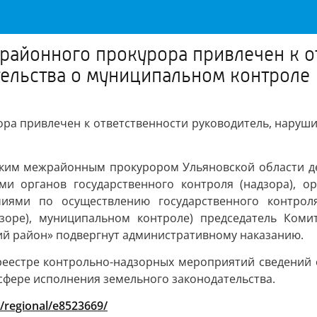
айонного прокурора привлечен к от
ельства о муниципальном контроле
ра привлечен к ответственности руководитель, наруш
ким межрайонным прокурором Ульяновской области де
и органов государственного контроля (надзора), ор
иями по осуществлению государственного контроля 
адзоре), муниципальном контроле) председатель Ко
й район» подвергнут административному наказанию.
еестре контрольно-надзорных мероприятий сведений о
сфере исполнения земельного законодательства.
/regional/e8523669/