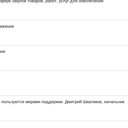
фере закупок товаров, работ, услуг для обеспечения
вижения
ния
и пользуются мерами поддержки. Дмитрий Шкаликов, начальник