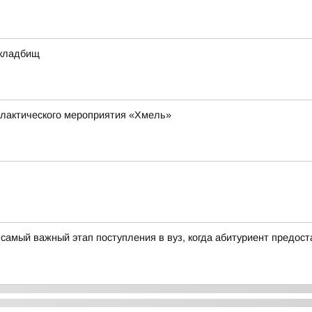
 кладбищ
илактического мероприятия «Хмель»
самый важный этап поступления в вуз, когда абитуриент предос