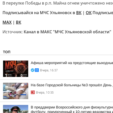
В переулке Победы в р.п. Майна огнем уничтожено не
Подписывайся на МЧС Ульяновск в
ВК
|
ОК
Подписыва
МАХ
|
ВК
Источник:
Канал в МАКС "МЧС Ульяновской области"
ТОП
Афиша мероприятий на предстоящие выходны
Вчера, 16:37
На базе Городской больницы №3 прошёл День
Вчера, 10:35
В преддверии Всероссийского дня физкультурн
футболу, приуроченный к 10-летию ведомства и