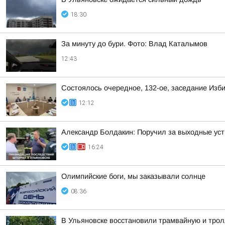
18:30
За минуту до бури. Фото: Влад Каталымов
12:43
Состоялось очередное, 132-ое, заседание Изб
12:12
Александр Болдакин: Поручил за выходные ус
16:24
Олимпийские боги, мы заказывали солнце
08:36
В Ульяновске восстановили трамвайную и тро