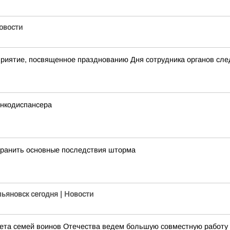
Новости
приятие, посвященное празднованию Дня сотрудника органов сл
онкодиспансера
транить основные последствия шторма
льяновск сегодня | Новости
ета семей воинов Отечества ведем большую совместную работу 