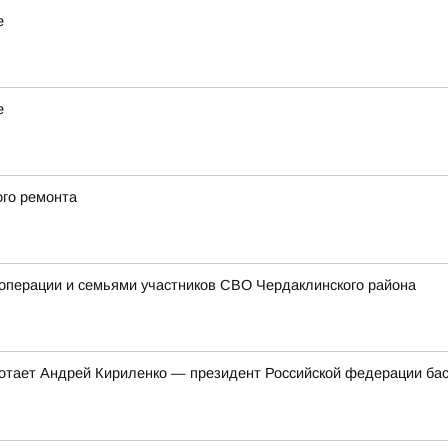
е
е
ого ремонта
цоперации и семьями участников СВО Чердаклинского района
ботает Андрей Кириленко — президент Российской федерации бас