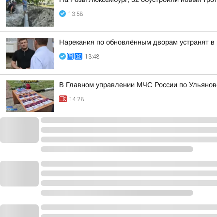
13:58
Нарекания по обновлённым дворам устранят в 
13:48
В Главном управлении МЧС России по Ульянов
14:28