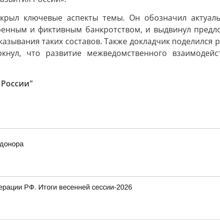
скрыл ключевые аспекты темы. Он обозначил актуа
еренным и фиктивным банкротством, и выдвинул предл
азывания таких составов. Также докладчик поделился 
еркнул, что развитие межведомственного взаимодей
 России"
 донора
рации РФ. Итоги весенней сессии-2026