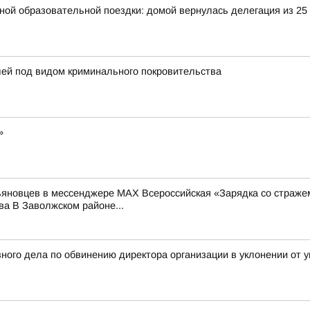
ьной образовательной поездки: домой вернулась делегация из 25
лей под видом криминального покровительства
»
льяновцев в мессенджере MAX Всероссийская «Зарядка со страже
а В Заволжском районе...
ного дела по обвинению директора организации в уклонении от у