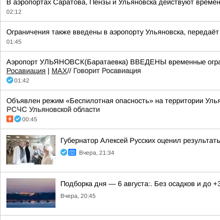
В аэропортах Саратова, Пензы и Ульяновска действуют времен
02:12
Ограничения также введены в аэропорту Ульяновска, передаёт
01:45
Аэропорт УЛЬЯНОВСК(Баратаевка) ВВЕДЕНЫ временные ограни
Росавиация
|
MАХ
//
Говорит Росавиация
01:42
Объявлен режим «Беспилотная опасность» на территории Ульяно
РСЧС Ульяновской области
00:45
Губернатор Алексей Русских оценил результат
Вчера, 21:34
Подборка дня — 6 августа:. Без осадков и до +
Вчера, 20:45