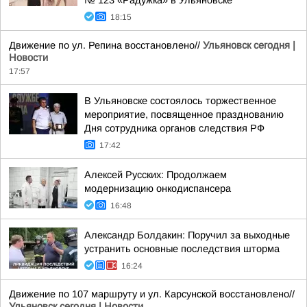
№ 123 «Радужка» в Ульяновске
18:15
Движение по ул. Репина восстановлено//
Ульяновск сегодня |
Новости
17:57
В Ульяновске состоялось торжественное
мероприятие, посвященное празднованию
Дня сотрудника органов следствия РФ
17:42
Алексей Русских: Продолжаем
модернизацию онкодиспансера
16:48
Александр Болдакин: Поручил за выходные
устранить основные последствия шторма
16:24
Движение по 107 маршруту и ул. Карсунской восстановлено//
Ульяновск сегодня | Новости