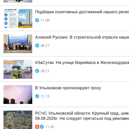
Подборка позитивных достижений нашего реги
11:09
Алексей Русских: В строительной отрасли наше
08:27
#ЗаСутки. На улице Варейкиса в Железнодоро
09:21
В Ульяновске прогнозируют грозу
12:15
РСЧС Ульяновской области: Крупный град, шква
09.08.2026г. Не следует прятаться под реклам
11:45