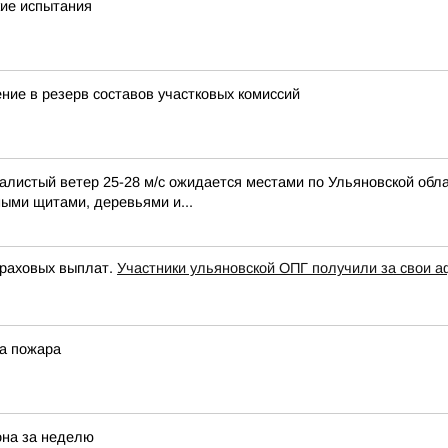
кие испытания
ние в резерв составов участковых комиссий
алистый ветер 25-28 м/с ожидается местами по Ульяновской обла
ными щитами, деревьями и...
траховых выплат.
Участники ульяновской ОПГ получили за свои а
ва пожара
она за неделю