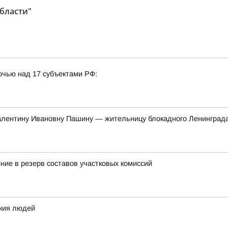
бласти"
очью над 17 субъектами РФ:
алентину Ивановну Пашину — жительницу блокадного Ленинград
ние в резерв составов участковых комиссий
ения людей