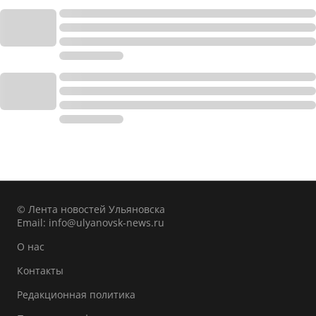
© Лента новостей Ульяновска
Email:
info@ulyanovsk-news.ru
О нас
Контакты
Редакционная политика