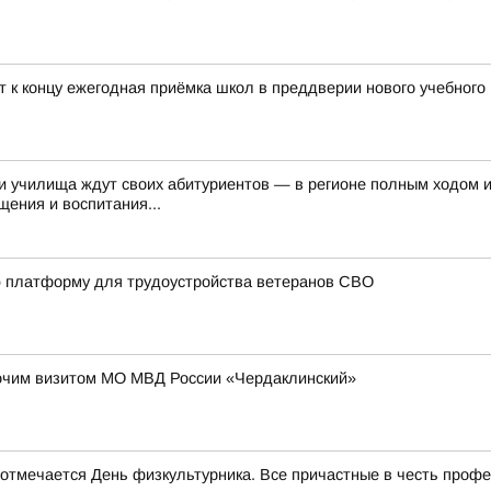
т к концу ежегодная приёмка школ в преддверии нового учебного
и училища ждут своих абитуриентов — в регионе полным ходом 
ения и воспитания...
ю платформу для трудоустройства ветеранов СВО
очим визитом МО МВД России «Чердаклинский»
и отмечается День физкультурника. Все причастные в честь проф