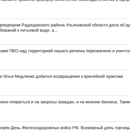
рокурором Радищевского района Ульяновской области дела об а
ований к питьевой воде, а...
вами ПВО над территорией нашего региона перехвачено и уничт
рг Илья Мидленко добился возвращения к врачебной практике
лжно опираться и на запросы граждан, и на мнение бизнеса. Та
разднуем День Железнодорожных войск РФ, Всемирный день горчи