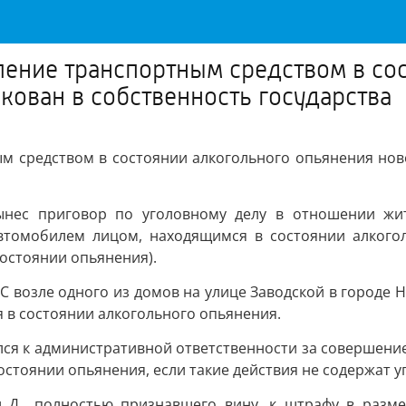
ление транспортным средством в со
ован в собственность государства
ым средством в состоянии алкогольного опьянения нов
вынес приговор по уголовному делу в отношении жи
 автомобилем лицом, находящимся в состоянии алког
остоянии опьянения).
ПС возле одного из домов на улице Заводской в городе
я в состоянии алкогольного опьянения.
лся к административной ответственности за совершение 
стоянии опьянения, если такие действия не содержат у
л Д., полностью признавшего вину, к штрафу в разм