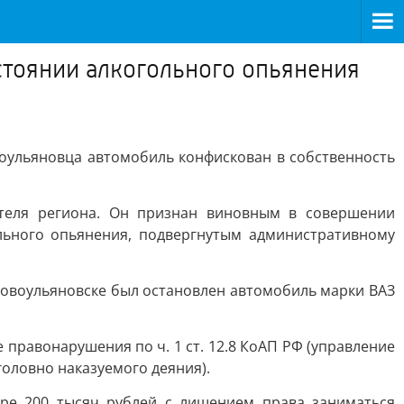
стоянии алкогольного опьянения
оульяновца автомобиль конфискован в собственность
теля региона. Он признан виновным в совершении
ольного опьянения, подвергнутым административному
 Новоульяновске был остановлен автомобиль марки ВАЗ
правонарушения по ч. 1 ст. 12.8 КоАП РФ (управление
головно наказуемого деяния).
ере 200 тысяч рублей с лишением права заниматься