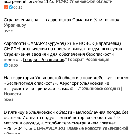
экстренной службы 112.//
РСЧС Ульяновской области
05:13
Ограничения сняты в аэропортах Самары и Ульяновска//
Украина.ру
05:13
Аэропорты САМАРА(Курумоч) УЛЬЯНОВСК(Баратаевка)
СНЯТЫ ограничения на прием и выпуск воздушных судов.
Ограничения вводили для обеспечения безопасности
полетов.
Говорит Росавиация
//
Говорит Росавиация
05:09
На территории Ульяновской области с ночи действует режим
«Беспилотная опасность». Аэропорт Ульяновска не
выпускает и не принимает самолёты//
Ульяновск сегодня |
Новости
05:04
В пятницу в Ульяновской области - малооблачная погода без
осадков. 7 августа подует южный ветер со скоростью 4-9
метров в секунду, а столбик термометра днем покажет
+29...+34 °C.//
ULPRAVDA.RU Главные новости Ульяновской
области