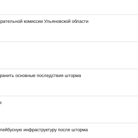
ирательной комиссии Ульяновской области
транить основные последствия шторма
я
ллейбусную инфраструктуру после шторма