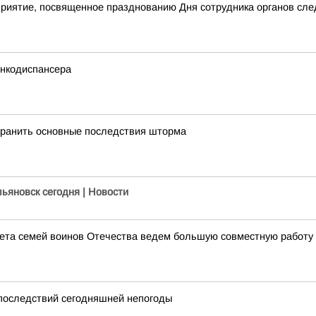
приятие, посвященное празднованию Дня сотрудника органов сл
онкодиспансера
транить основные последствия шторма
льяновск сегодня | Новости
ета семей воинов Отечества ведем большую совместную работу 
 последствий сегодняшней непогоды