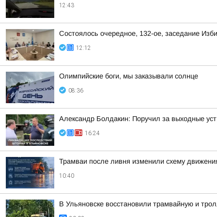
12:43
Состоялось очередное, 132-ое, заседание Изб
12:12
Олимпийские боги, мы заказывали солнце
08:36
Александр Болдакин: Поручил за выходные ус
16:24
Трамваи после ливня изменили схему движени
10:40
В Ульяновске восстановили трамвайную и тро