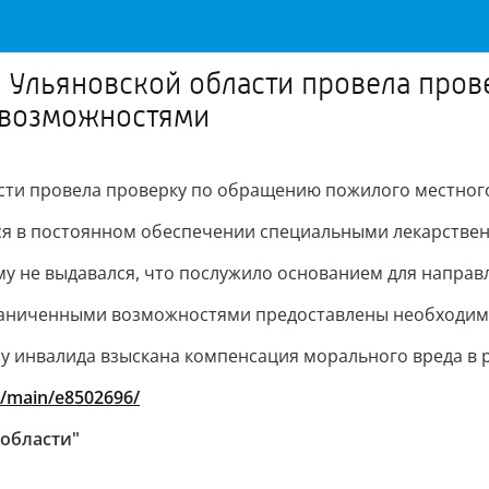
а Ульяновской области провела про
 возможностями
асти провела проверку по обращению пожилого местног
ся в постоянном обеспечении специальными лекарствен
му не выдавался, что послужило основанием для направл
граниченными возможностями предоставлены необходим
зу инвалида взыскана компенсация морального вреда в р
s/main/e8502696/
 области"