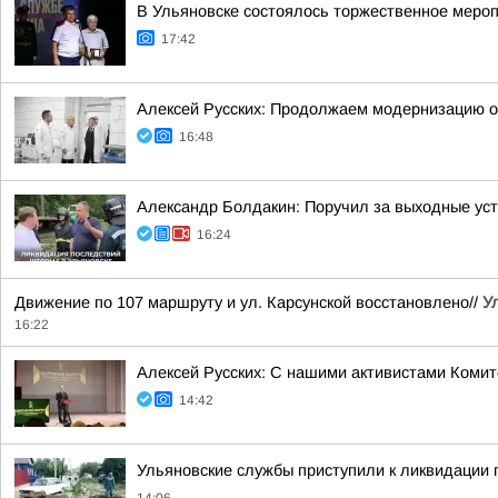
В Ульяновске состоялось торжественное меро
17:42
Алексей Русских: Продолжаем модернизацию 
16:48
Александр Болдакин: Поручил за выходные ус
16:24
Движение по 107 маршруту и ул. Карсунской восстановлено//
У
16:22
Алексей Русских: С нашими активистами Комит
14:42
Ульяновские службы приступили к ликвидации