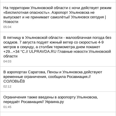
На территории Ульяновской области с ночи действует режим
«Беспилотная опасность». Аэропорт Ульяновска не
выпускает и не принимает самолёты//
Ульяновск сегодня |
Новости
05:04
В пятницу в Ульяновской области - малооблачная погода без
осадков. 7 августа подует южный ветер со скоростью 4-9
метров в секунду, а столбик термометра днем покажет
+29...+34 °C.//
ULPRAVDA.RU Главные новости Ульяновской
области
04:03
В аэропортах Саратова, Пензы и Ульяновска действуют
временные ограничения, сообщила Росавиация.//
СОЛОВЬЁВ
02:12
Ограничения также введены в аэропорту Ульяновска,
передаёт Росавиация//
Украина.ру
01:45