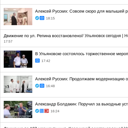
Алексей Русских: Совсем скоро для малышей р
18:15
Движение по ул. Репина восстановлено//
Ульяновск сегодня | 
17:57
В Ульяновске состоялось торжественное меро
17:42
Алексей Русских: Продолжаем модернизацию 
16:48
Александр Болдакин: Поручил за выходные ус
16:24